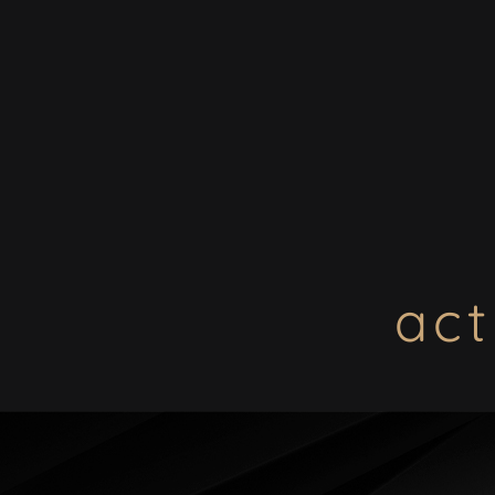
sted
act