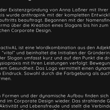
 der Existenzgründung von Anna Laßner mit Ihrer
xis wurde anthrapink mit der kompletten Entwick
uftritts beauftragt. Begonnen mit der Namensfin
irma über die Kreation eines Slogans bis hin zum
chen Corporate Design.
activAL ist eine Wordkombination aus den Adjek
 “vital” und beinhaltet die Initialien der Gründeri
Der Slogan umfasst kurz und auf den Punkt die dre
ysiopraxis mit Ihren Leistungen verfolgt: Bewegun
lem Gesundheit. Das Logo vermittelt einen dyna
 Eindruck. Sowohl durch die Farbgebung als auch
rmen.
n Formen und der dynamische Aufbau finden sich
nd im Corporate Design wieder. Das strahlende G
 Aktivität und Lebensfreude und stellt die Verbin