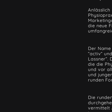
Anlässlich
Physiopra
Marketinga
die neue F
umfangrei
Der Name 
“activ” und
Lassner”. 
die die Ph
und vor al
und jungen
runden Fo
Die runde
durchgehe
vermittelt