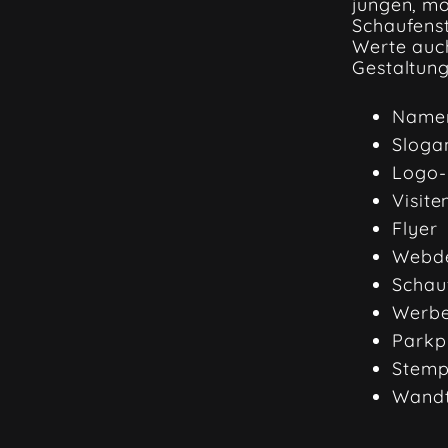
jungen, mo
Schaufens
Werte auch
Gestaltun
Namen
Sloga
Logo-
Visite
Flyer
Webde
Schau
Werbe
Parkpl
Stemp
Wandt