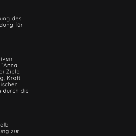
lung des
dung für
tiven
n “Anna
i Ziele,
g, Kraft
mischen
 durch die
elb
dung zur